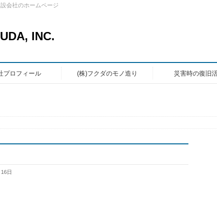
建設会社のホームページ
A, INC.
社プロフィール
(株)フクダのモノ造り
災害時の復旧
月16日