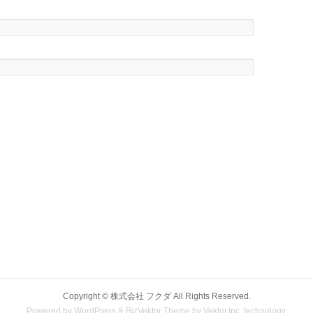
Copyright ©
株式会社 フクダ
All Rights Reserved.
Powered by
WordPress
&
BizVektor Theme
by
Vektor,Inc.
technology.