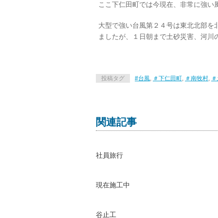
ここ下仁田町では今現在、非常に強い
大型で強い台風第２４号は東北北部を
ましたが、１日朝まで土砂災害、河川
投稿タグ
#台風
,
＃下仁田町
,
＃南牧村
,
＃
関連記事
社員旅行
現在施工中
谷止工