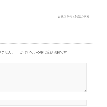
台風２５号と雑誌の取材
→
りません。
※
が付いている欄は必須項目です