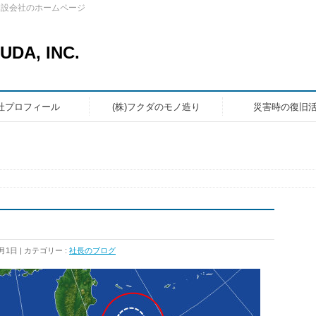
建設会社のホームページ
A, INC.
社プロフィール
(株)フクダのモノ造り
災害時の復旧
0月1日
カテゴリー :
社長のブログ