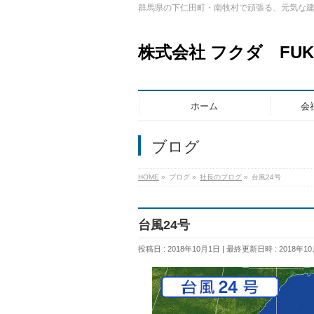
群馬県の下仁田町・南牧村で頑張る、元気な
株式会社 フクダ FUKUD
ホーム
会
ブログ
HOME
»
ブログ
»
社長のブログ
»
台風24号
台風24号
投稿日 : 2018年10月1日
最終更新日時 : 2018年1