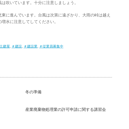
風は吹いています。十分に注意しましょう。
北東に進んでいます。台風は次第に遠ざかり、大雨の峠は越え
の増水に注意してしてください。
土建屋
,
＃建設
,
＃建設業
,
＃従業員募集中
冬の準備
産業廃棄物処理業の許可申請に関する講習会