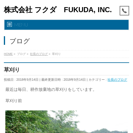
株式会社 フクダ FUKUDA, INC.
MENU
ブログ
HOME
»
ブログ
»
社長のブログ
»
草刈り
草刈り
投稿日 : 2018年9月14日
最終更新日時 : 2018年9月14日
カテゴリー :
社長のブログ
最近は毎日、耕作放棄地の草刈りをしています。
草刈り前