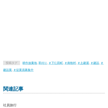
投稿タグ
耕作放棄地
,
草刈り
,
＃下仁田町
,
＃南牧村
,
＃土建屋
,
＃建設
,
＃
建設業
,
＃従業員募集中
関連記事
社員旅行