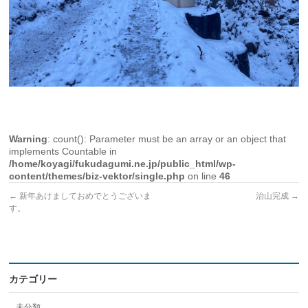
Warning
: count(): Parameter must be an array or an object that
implements Countable in
/home/koyagi/fukudagumi.ne.jp/public_html/wp-
content/themes/biz-vektor/single.php
on line
46
←
新年あけましておめでとうございま
治山完成
→
す。
カテゴリー
未分類