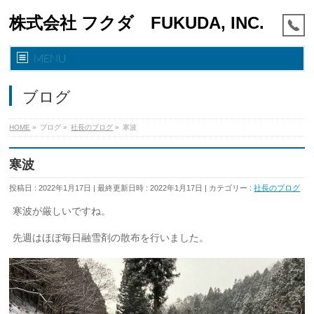
株式会社 フクダ FUKUDA, INC.
MENU
ブログ
HOME
»
ブログ
»
社長のブログ
»
寒波
寒波
投稿日 : 2022年1月17日
最終更新日時 : 2022年1月17日
カテゴリー :
社長のブログ
寒波が厳しいですね。
先週はほぼ毎日融雪剤の散布を行いました。