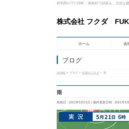
群馬県の下仁田町・南牧村で頑張る、元気な
株式会社 フクダ FUKUD
ホーム
会
ブログ
HOME
»
ブログ
»
社長のブログ
»
雨
雨
投稿日 : 2021年5月21日
最終更新日時 : 2021年5