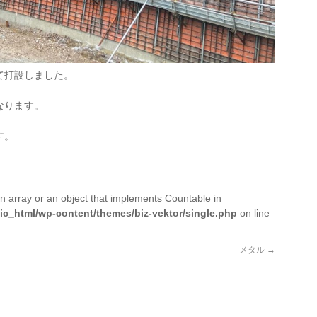
て打設しました。
なります。
す。
n array or an object that implements Countable in
ic_html/wp-content/themes/biz-vektor/single.php
on line
メタル
→