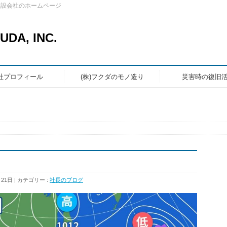
建設会社のホームページ
A, INC.
社プロフィール
(株)フクダのモノ造り
災害時の復旧
月21日
カテゴリー :
社長のブログ