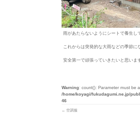
雨があたらないようにシートで養生し
これからは突発的な大雨などの季節に
安全第一で頑張っていきたいと思いま
Warning
: count(): Parameter must be a
/home/koyagi/fukudagumi.ne.jp/publ
46
←
空調服