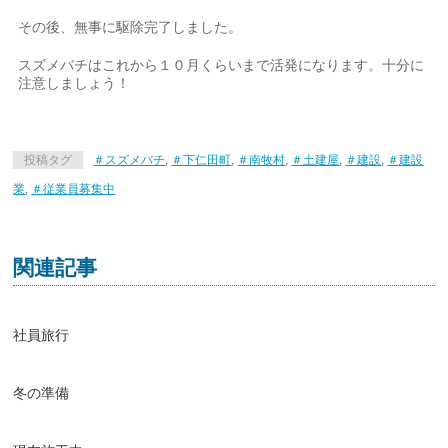
その後、無事に駆除完了しました。
スズメバチはこれから１０月くらいまで活発になります。十分に
注意しましょう！
投稿タグ
＃スズメバチ
,
＃下仁田町
,
＃南牧村
,
＃土建屋
,
＃建設
,
＃建設
業
,
＃従業員募集中
関連記事
社員旅行
冬の準備