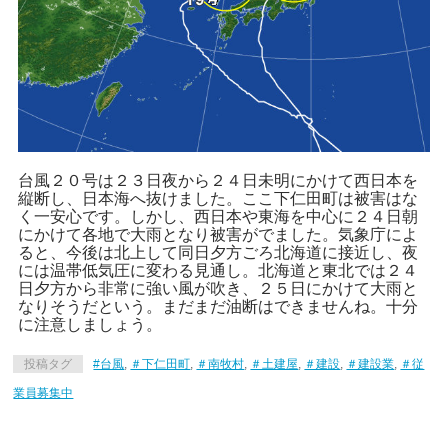
台風２０号は２３日夜から２４日未明にかけて西日本を
縦断し、日本海へ抜けました。
ここ下仁田町は被害はな
く一安心です。しかし、西日本や東海を中心に２４日朝
にかけて各地で大雨となり被害がでました。気象庁
によ
ると、今後は北上して同日夕方ごろ北海道に接近し、夜
には温帯低気圧に変わる見通し。北海道と東北では２４
日夕方から非常に強い風が吹き、２５日にかけて大雨と
なりそうだという。まだまだ油断はできませんね。十分
に注意しましょう。
投稿タグ
#台風
,
＃下仁田町
,
＃南牧村
,
＃土建屋
,
＃建設
,
＃建設業
,
＃従
業員募集中